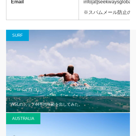
Email
info[at]seekwaysglobal
※スパムメール防止の為
SURF
WSLのトップ44平均年齢を出してみた。
AUSTRALIA